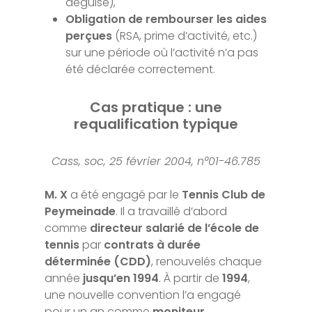
déguisé),
Obligation de rembourser les aides
perçues
(RSA, prime d’activité, etc.)
sur une période où l’activité n’a pas
été déclarée correctement.
Cas pratique : une
requalification typique
Cass, soc, 25 février 2004, n°01-46.785
M. X
a été engagé par le
Tennis Club de
Peymeinade
. Il a travaillé d’abord
comme
directeur salarié de l’école de
tennis
par
contrats à durée
déterminée (CDD)
, renouvelés chaque
année
jusqu’en 1994
. À partir de
1994
,
une nouvelle convention l’a engagé
pour un an comme
moniteur
,