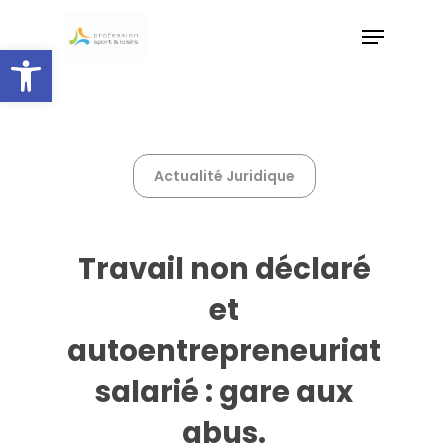
Skip
Menu
to
Ouvrir la barre d’outils
main
Close
content
Menu
Actualité Juridique
Travail non déclaré
et
autoentrepreneuriat
salarié : gare aux
abus.