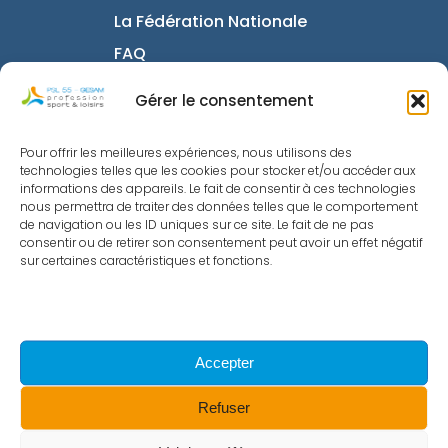
La Fédération Nationale
FAQ
Intranet
Gérer le consentement
Pour offrir les meilleures expériences, nous utilisons des
Informations utiles
technologies telles que les cookies pour stocker et/ou accéder aux
informations des appareils. Le fait de consentir à ces technologies
nous permettra de traiter des données telles que le comportement
Mentions Légales
de navigation ou les ID uniques sur ce site. Le fait de ne pas
Politique de confidentialité
consentir ou de retirer son consentement peut avoir un effet négatif
sur certaines caractéristiques et fonctions.
Nous Contacter
Politique de cookies
Accepter
© 2023 - Site réalisé par Exupery
Refuser