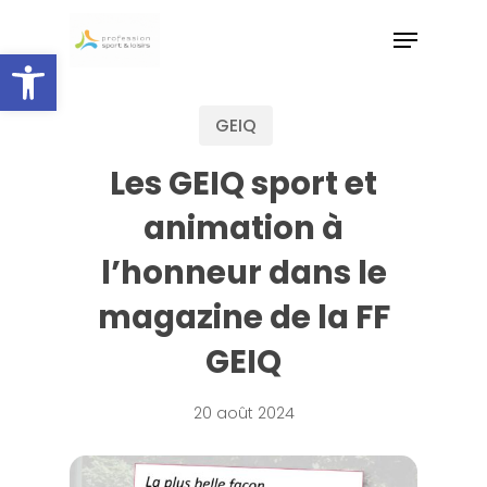
Skip
to
Ouvrir la barre d’outils
main
content
GEIQ
Les GEIQ sport et
animation à
l’honneur dans le
magazine de la FF
GEIQ
20 août 2024